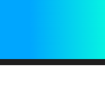
Get to know Panorama
REQUEST A DEMO
PANORAMA
CUSTOMER ACCESS